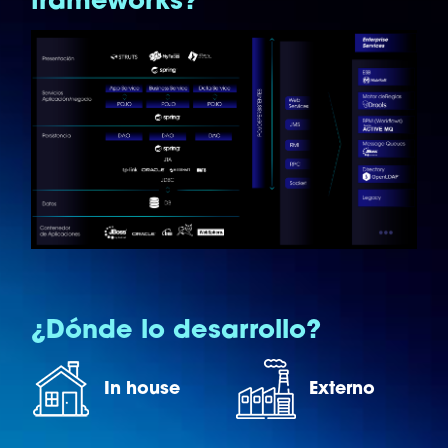
¿Dónde lo desarrollo?
In house
Externo