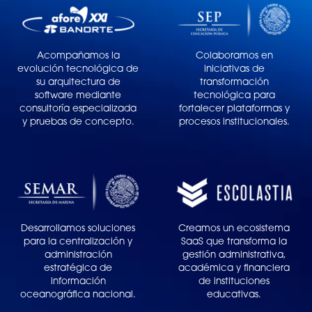
Acompañamos la
Colaboramos en
evolución tecnológica de
iniciativas de
su arquitectura de
transformación
software mediante
tecnológica para
consultoría especializada
fortalecer plataformas y
y pruebas de concepto.
procesos institucionales.
Desarrollamos soluciones
Creamos un ecosistema
para la centralización y
SaaS que transforma la
administración
gestión administrativa,
estratégica de
académica y financiera
información
de instituciones
oceanográfica nacional.
educativas.